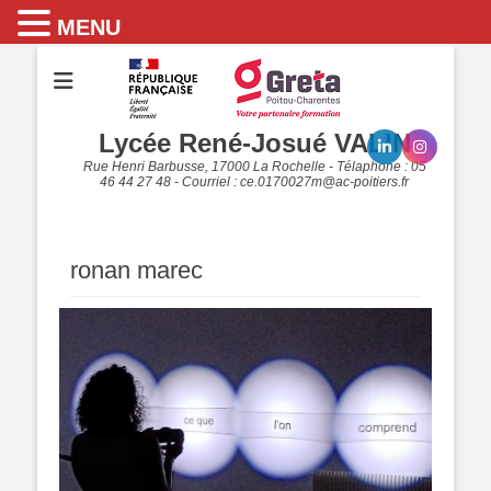
MENU
Lycée René-Josué VALIN
Rue Henri Barbusse, 17000 La Rochelle - Télaphone : 05
46 44 27 48 - Courriel : ce.0170027m@ac-poitiers.fr
ronan marec