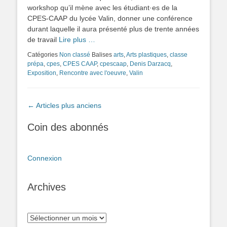
workshop qu’il mène avec les étudiant·es de la
CPES-CAAP du lycée Valin, donner une conférence
durant laquelle il aura présenté plus de trente années
de travail
Lire plus …
Catégories
Non classé
Balises
arts
,
Arts plastiques
,
classe
prépa
,
cpes
,
CPES CAAP
,
cpescaap
,
Denis Darzacq
,
Exposition
,
Rencontre avec l'oeuvre
,
Valin
Navigation
←
Articles plus anciens
des
articles
Coin des abonnés
Connexion
Archives
Archives