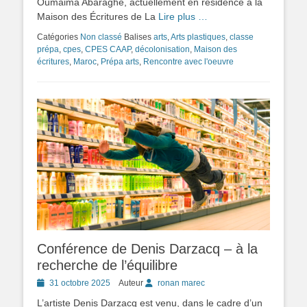
Oumaima Abaraghe, actuellement en résidence à la
Maison des Écritures de La
Lire plus …
Catégories
Non classé
Balises
arts
,
Arts plastiques
,
classe
prépa
,
cpes
,
CPES CAAP
,
décolonisation
,
Maison des
écritures
,
Maroc
,
Prépa arts
,
Rencontre avec l'oeuvre
Conférence de Denis Darzacq – à la
recherche de l’équilibre
Posted
31 octobre 2025
Auteur
ronan marec
on
L’artiste Denis Darzacq est venu, dans le cadre d’un