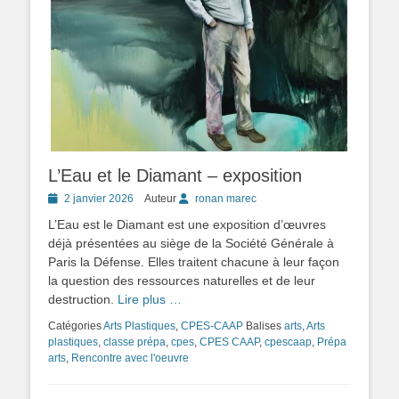
L’Eau et le Diamant – exposition
Posted
2 janvier 2026
Auteur
ronan marec
on
L’Eau est le Diamant est une exposition d’œuvres
déjà présentées au siège de la Société Générale à
Paris la Défense. Elles traitent chacune à leur façon
la question des ressources naturelles et de leur
destruction.
Lire plus …
Catégories
Arts Plastiques
,
CPES-CAAP
Balises
arts
,
Arts
plastiques
,
classe prépa
,
cpes
,
CPES CAAP
,
cpescaap
,
Prépa
arts
,
Rencontre avec l'oeuvre