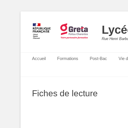
Lycé
Rue Henri Barbu
Menu principal
Aller
Accueil
Formations
Post-Bac
Vie 
au
contenu
Fiches de lecture