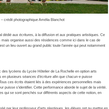
 – crédit photographique Amélia Blanchot
l dédié aux écritures, à la diffusion et aux pratiques artistiques. Ce
tes mais organise aussi des résidences comme ici dans le cas de
st un lieu ouvert au grand public toute l’année qui peut notamment
c des lycéens du Lycée Hôtelier de La Rochelle en option arts
es en plusieurs séances d’écriture afin que chacun·e puisse
Tous ces écrits étaient liés à des expériences personnelles mais
r puisse s’identifier. Cette performance aborde le sujet de la vérité.
ves qui se sont penchés sur différents aspects de cette notion, en
 créé par leur professeur d’arts plastiques, les élèves ont pu mettre en