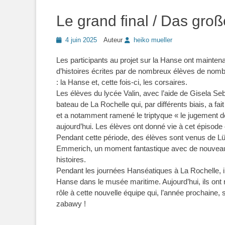
Le grand final / Das groß
Posted
4 juin 2025
Auteur
heiko mueller
on
Les participants au projet sur la Hanse ont maintenant
d’histoires écrites par de nombreux élèves de no
: la Hanse et, cette fois-ci, les corsaires.
Les élèves du lycée Valin, avec l’aide de Gisela Seb
bateau de La Rochelle qui, par différents biais, a fa
et a notamment ramené le triptyque « le jugement d
aujourd’hui. Les élèves ont donné vie à cet épisode 
Pendant cette période, des élèves sont venus de L
Emmerich, un moment fantastique avec de nouveaux
histoires.
Pendant les journées Hanséatiques à La Rochelle, i
Hanse dans le musée maritime. Aujourd’hui, ils ont re
rôle à cette nouvelle équipe qui, l’année prochaine,
zabawy !