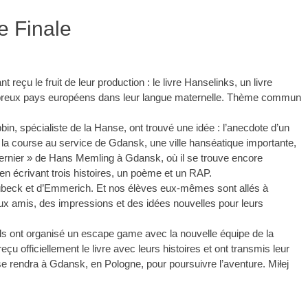
e Finale
 reçu le fruit de leur production : le livre Hanselinks, un livre
mbreux pays européens dans leur langue maternelle. Thème commun
bin, spécialiste de la Hanse, ont trouvé une idée : l’anecdote d’un
it la course au service de Gdansk, une ville hanséatique importante,
ernier » de Hans Memling à Gdansk, où il se trouve encore
en écrivant trois histoires, un poème et un RAP.
übeck et d’Emmerich. Et nos élèves eux-mêmes sont allés à
 amis, des impressions et des idées nouvelles pour leurs
ls ont organisé un escape game avec la nouvelle équipe de la
çu officiellement le livre avec leurs histoires et ont transmis leur
 se rendra à Gdansk, en Pologne, pour poursuivre l’aventure. Miłej