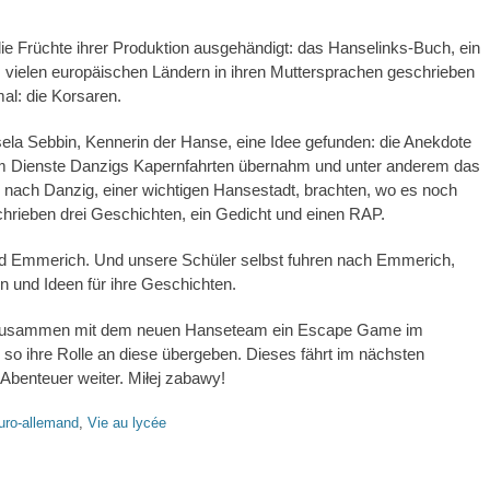
e Früchte ihrer Produktion ausgehändigt: das Hanselinks-Buch, ein
 vielen europäischen Ländern in ihren Muttersprachen geschrieben
l: die Korsaren.
isela Sebbin, Kennerin der Hanse, eine Idee gefunden: die Anekdote
m Dienste Danzigs Kapernfahrten übernahm und unter anderem das
 nach Danzig, einer wichtigen Hansestadt, brachten, wo es noch
schrieben drei Geschichten, ein Gedicht und einen RAP.
d Emmerich. Und unsere Schüler selbst fuhren nach Emmerich,
n und Ideen für ihre Geschichten.
e zusammen mit dem neuen Hanseteam ein Escape Game im
so ihre Rolle an diese übergeben. Dieses fährt im nächsten
 Abenteuer weiter. Miłej zabawy!
uro-allemand
,
Vie au lycée