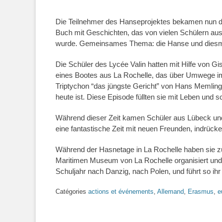
Die Teilnehmer des Hanseprojektes bekamen nun di
Buch mit Geschichten, das von vielen Schülern aus
wurde. Gemeinsames Thema: die Hanse und diesma
Die Schüler des Lycée Valin hatten mit Hilfe von G
eines Bootes aus La Rochelle, das über Umwege i
Triptychon “das jüngste Gericht” von Hans Memling
heute ist. Diese Episode füllten sie mit Leben und 
Während dieser Zeit kamen Schüler aus Lübeck un
eine fantastische Zeit mit neuen Freunden, indrücke
Während der Hasnetage in La Rochelle haben si
Maritimen Museum von La Rochelle organisiert und 
Schuljahr nach Danzig, nach Polen, und führt so ihr
Catégories
actions et événements
,
Allemand
,
Erasmus
,
e