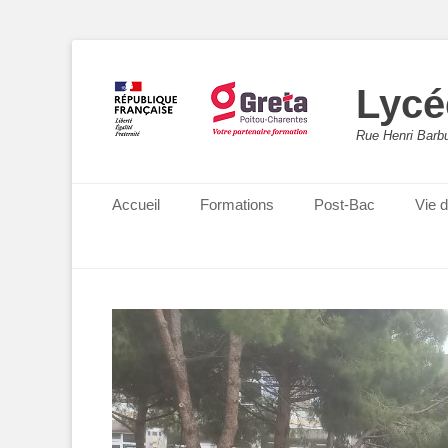
Lycé
Rue Henri Barbu
Menu principal
Aller
Accueil
Formations
Post-Bac
Vie 
au
contenu