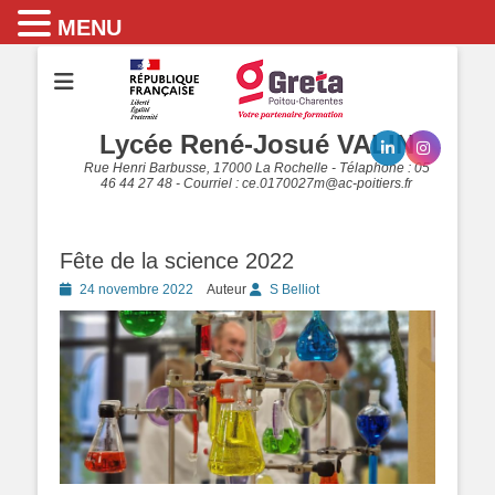
MENU
Lycée René-Josué VALIN
Rue Henri Barbusse, 17000 La Rochelle - Télaphone : 05
46 44 27 48 - Courriel : ce.0170027m@ac-poitiers.fr
Fête de la science 2022
Posted
24 novembre 2022
Auteur
S Belliot
on