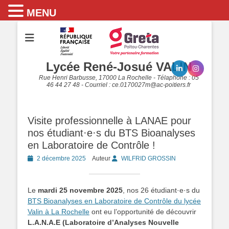
MENU
Lycée René-Josué VALIN
Rue Henri Barbusse, 17000 La Rochelle - Télaphone : 05
46 44 27 48 - Courriel : ce.0170027m@ac-poitiers.fr
Visite professionnelle à LANAE pour
nos étudiant·e·s du BTS Bioanalyses
en Laboratoire de Contrôle !
Posted
2 décembre 2025
Auteur
WILFRID GROSSIN
on
Le
mardi 25 novembre 2025
, nos 26 étudiant·e·s du
BTS Bioanalyses en Laboratoire de Contrôle du lycée
Valin à La Rochelle
ont eu l’opportunité de découvrir
L.A.N.A.E (Laboratoire d’Analyses Nouvelle